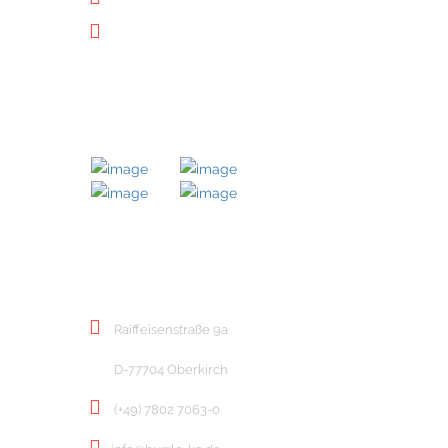
Downloads
MITGLIED BEI
KONTAKT
Raiffeisenstraße 9a
D-77704 Oberkirch
(+49) 7802 7063-0