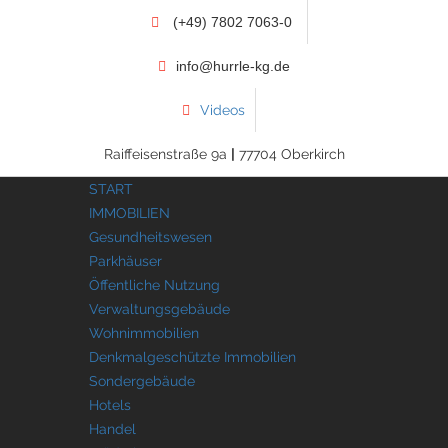
(+49) 7802 7063-0
info@hurrle-kg.de
Videos
Raiffeisenstraße 9a
|
77704 Oberkirch
START
IMMOBILIEN
Gesundheitswesen
Parkhäuser
Öffentliche Nutzung
Verwaltungsgebäude
Wohnimmobilien
Denkmalgeschützte Immobilien
Sondergebäude
Hotels
Handel