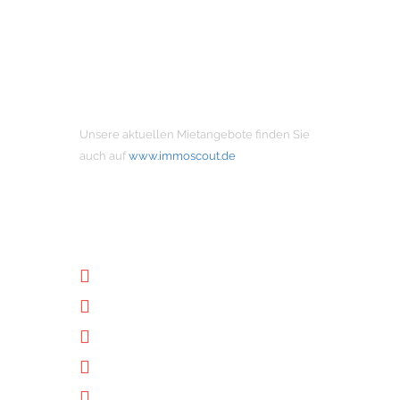
MIETANGEBOTE
Unsere aktuellen Mietangebote finden Sie
auch auf
www.immoscout.de
NÜTZLICHE LINKS
Unternehmen
Immobilien
Kontakt
Impressum
Datenschutz