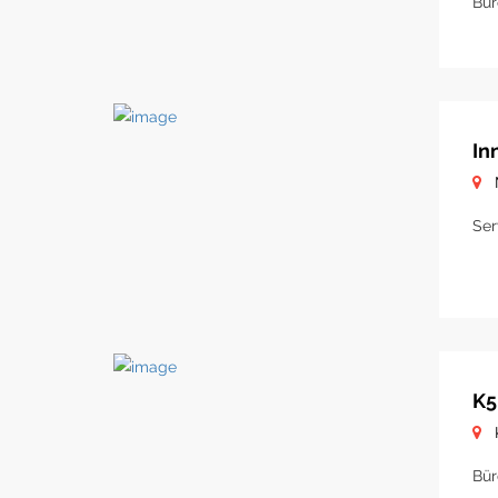
Bür
In
Ser
K5
Bür