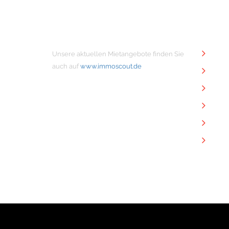
MIETANGEBOTE
NÜTZ
Unsere aktuellen Mietangebote finden Sie
Unt
auch auf
www.immoscout.de
Imm
Kon
Imp
Dat
Dow