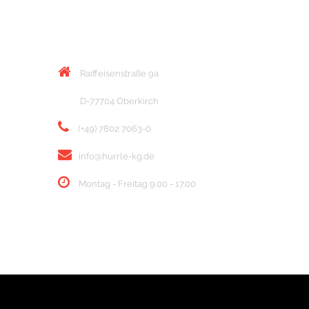
KONTAKT
Raiffeisenstraße 9a
D-77704 Oberkirch
(+49) 7802 7063-0
info@hurrle-kg.de
Montag - Freitag 9.00 - 17.00