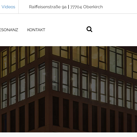
Videos
Raiffeisenstraße 9a
|
77704 Oberkirch
ESONANZ
KONTAKT