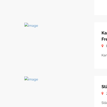
Ka
Fr
Kan
St
Stä