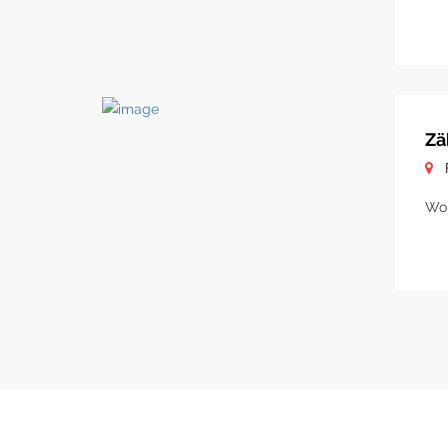
Zä
Woh