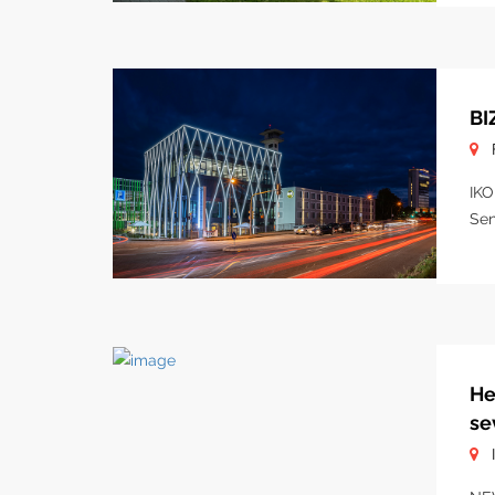
BI
IKO
Sen
He
se