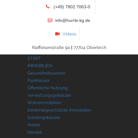
(+49) 7802 7063-0
info@hurrle-kg.de
Videos
Raiffeisenstraße 9a
|
77704 Oberkirch
START
IMMOBILIEN
Gesundheitswesen
Parkhäuser
Öffentliche Nutzung
Verwaltungsgebäude
Wohnimmobilien
Denkmalgeschützte Immobilien
Sondergebäude
Hotels
Handel