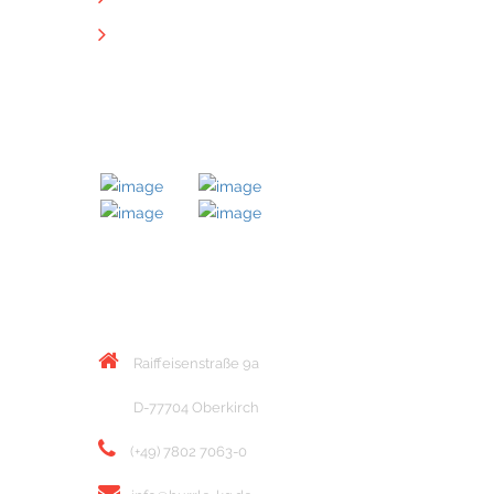
Downloads
MITGLIED BEI
KONTAKT
Raiffeisenstraße 9a
D-77704 Oberkirch
(+49) 7802 7063-0