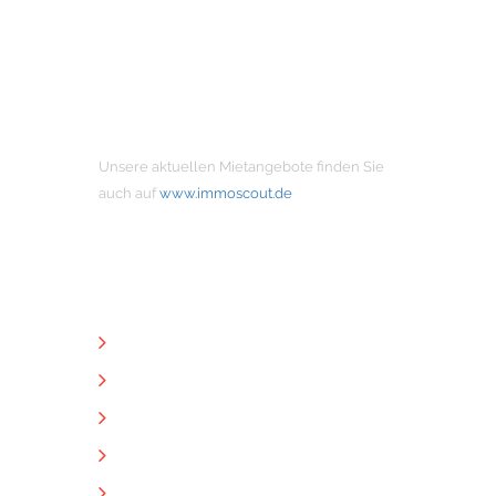
MIETANGEBOTE
Unsere aktuellen Mietangebote finden Sie
auch auf
www.immoscout.de
NÜTZLICHE LINKS
Unternehmen
Immobilien
Kontakt
Impressum
Datenschutz