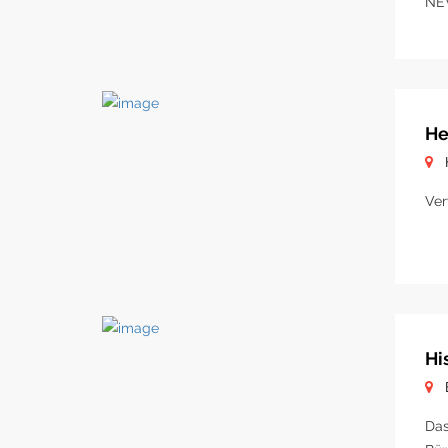
NE
He
Ver
Hi
Das