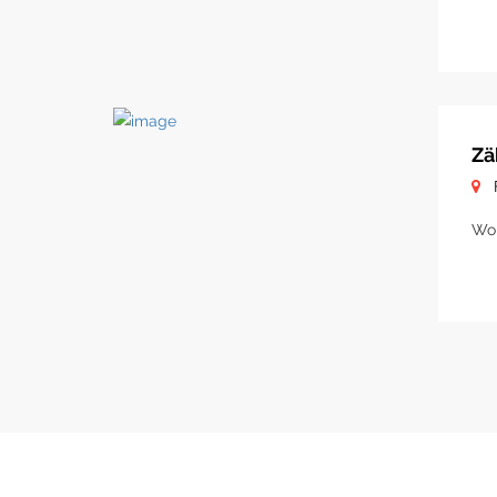
Zä
Woh