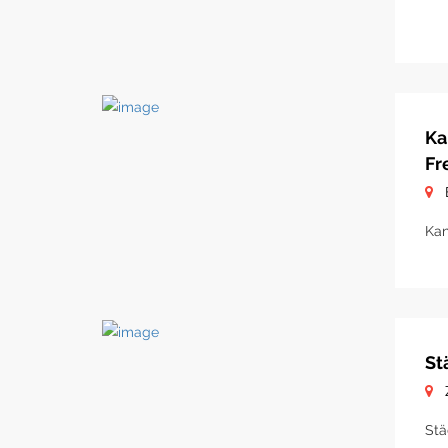
Ka
Fr
Kan
St
Stä