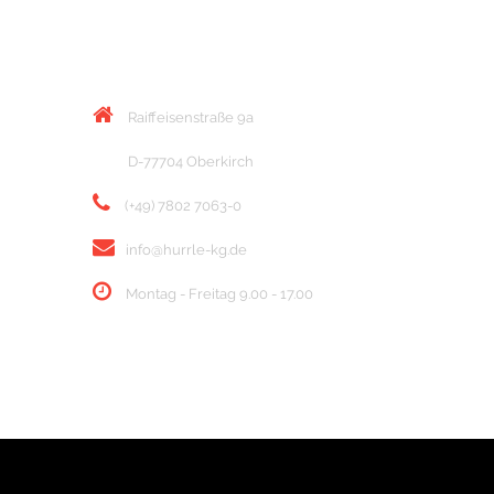
KONTAKT
Raiffeisenstraße 9a
D-77704 Oberkirch
(+49) 7802 7063-0
info@hurrle-kg.de
Montag - Freitag 9.00 - 17.00