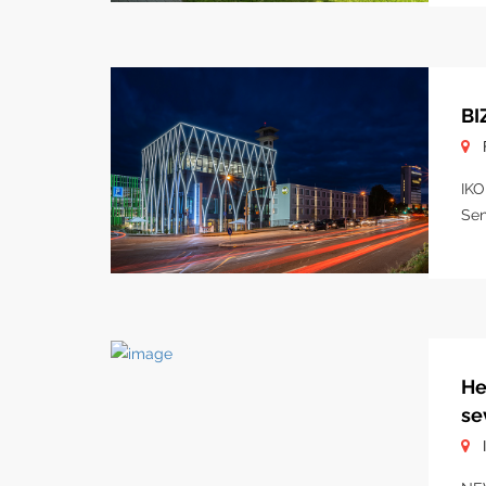
BI
IKO
Sen
He
se