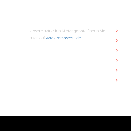
MIETANGEBOTE
NÜTZ
Unsere aktuellen Mietangebote finden Sie
Unt
auch auf
www.immoscout.de
Imm
Kon
Imp
Dat
Dow