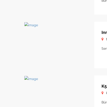
Bür
In
Ser
K5
Bür