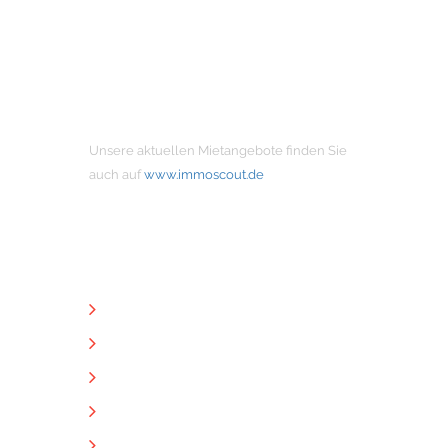
MIETANGEBOTE
Unsere aktuellen Mietangebote finden Sie
auch auf
www.immoscout.de
NÜTZLICHE LINKS
Unternehmen
Immobilien
Kontakt
Impressum
Datenschutz