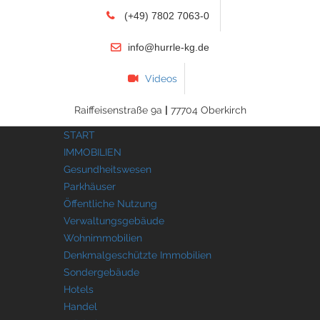
(+49) 7802 7063-0
info@hurrle-kg.de
Videos
Raiffeisenstraße 9a
|
77704 Oberkirch
START
IMMOBILIEN
Gesundheitswesen
Parkhäuser
Öffentliche Nutzung
Verwaltungsgebäude
Wohnimmobilien
Denkmalgeschützte Immobilien
Sondergebäude
Hotels
Handel