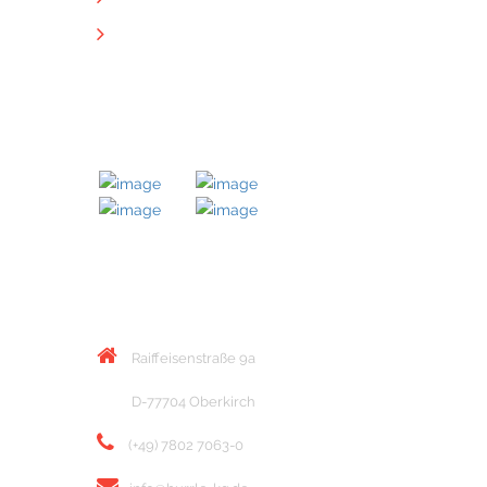
Downloads
MITGLIED BEI
KONTAKT
Raiffeisenstraße 9a
D-77704 Oberkirch
(+49) 7802 7063-0