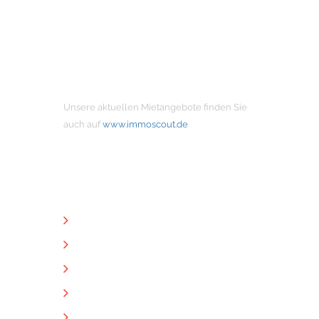
MIETANGEBOTE
Unsere aktuellen Mietangebote finden Sie
auch auf
www.immoscout.de
NÜTZLICHE LINKS
Unternehmen
Immobilien
Kontakt
Impressum
Datenschutz