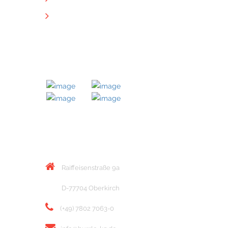
Downloads
MITGLIED BEI
KONTAKT
Raiffeisenstraße 9a
D-77704 Oberkirch
(+49) 7802 7063-0