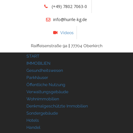
(+49) 7802 7063-0
info@hurrle-kg.de
Videos
Raiffeisenstraße 9a
|
77704 Oberkirch
START
IMMOBILIEN
Gesundheitswesen
Parkhäuser
Öffentliche Nutzung
Verwaltungsgebäude
Wohnimmobilien
Denkmalgeschützte Immobilien
Sondergebäude
Hotels
Handel