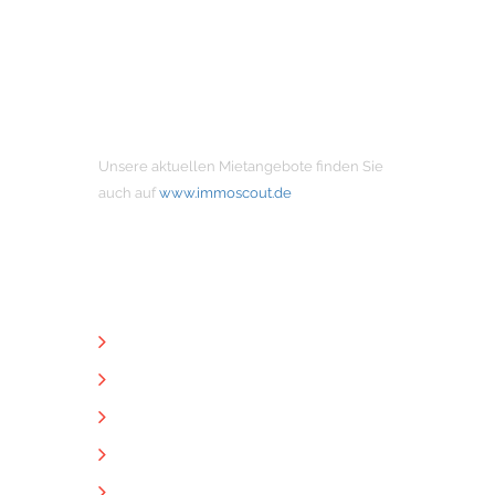
MIETANGEBOTE
Unsere aktuellen Mietangebote finden Sie
auch auf
www.immoscout.de
NÜTZLICHE LINKS
Unternehmen
Immobilien
Kontakt
Impressum
Datenschutz