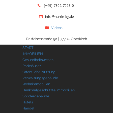
(+49) 7802 7063-0
info@hurrle-kg.de
Videos
Raiffeisenstraße 9a
|
77704 Oberkirch
START
IMMOBILIEN
Gesundheitswesen
Parkhäuser
Öffentliche Nutzung
Verwaltungsgebäude
Wohnimmobilien
Denkmalgeschützte Immobilien
Sondergebäude
Hotels
Handel