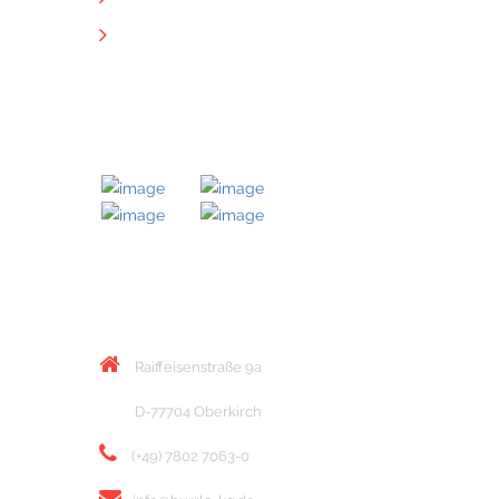
Downloads
MITGLIED BEI
KONTAKT
Raiffeisenstraße 9a
D-77704 Oberkirch
(+49) 7802 7063-0