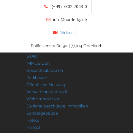
(+49) 7802 7063-0
info@hurrle-kg.de
Videos
Raiffeisenstraße 9a
|
77704 Oberkirch
START
IMMOBILIEN
Gesundheitswesen
Parkhäuser
Öffentliche Nutzung
Verwaltungsgebäude
Wohnimmobilien
Denkmalgeschützte Immobilien
Sondergebäude
Hotels
Handel