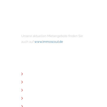
MIETANGEBOTE
Unsere aktuellen Mietangebote finden Sie
auch auf
www.immoscout.de
NÜTZLICHE LINKS
Unternehmen
Immobilien
Kontakt
Impressum
Datenschutz