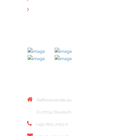
Downloads
MITGLIED BEI
KONTAKT
Raiffeisenstraße 9a
D-77704 Oberkirch
(+49) 7802 7063-0