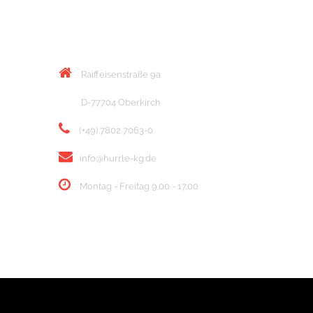
KONTAKT
Raiffeisenstraße 9a
D-77704 Oberkirch
(+49) 7802 7063-0
info@hurrle-kg.de
Montag - Freitag 9.00 - 17.00