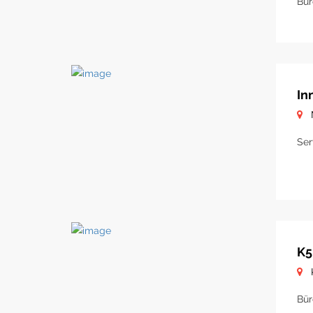
Bür
In
Ser
K5
Bür