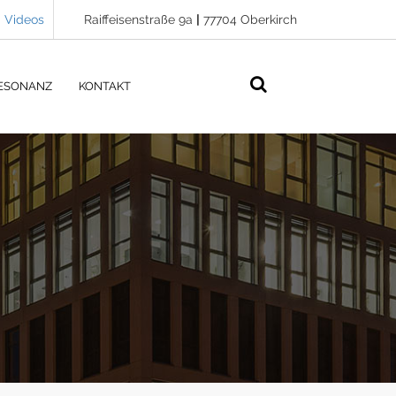
Videos
Raiffeisenstraße 9a
|
77704 Oberkirch
ESONANZ
KONTAKT