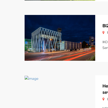
BI
IKO
Sen
He
se