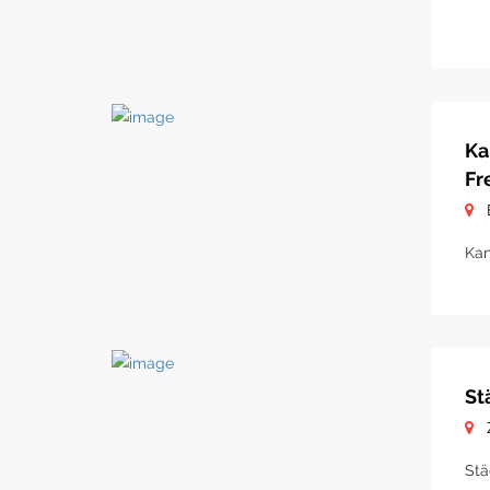
Ka
Fr
Kan
St
Stä