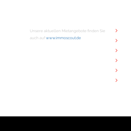
MIETANGEBOTE
NÜTZ
Unsere aktuellen Mietangebote finden Sie
Unt
auch auf
www.immoscout.de
Imm
Kon
Imp
Dat
Dow