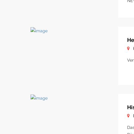
NE
He
Ver
Hi
Das