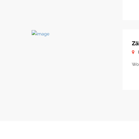
Zä
Woh