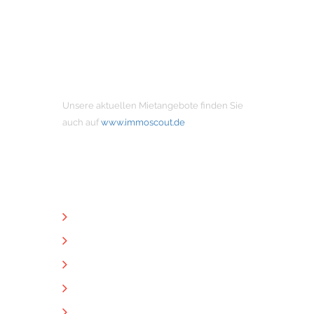
MIETANGEBOTE
Unsere aktuellen Mietangebote finden Sie
auch auf
www.immoscout.de
NÜTZLICHE LINKS
Unternehmen
Immobilien
Kontakt
Impressum
Datenschutz