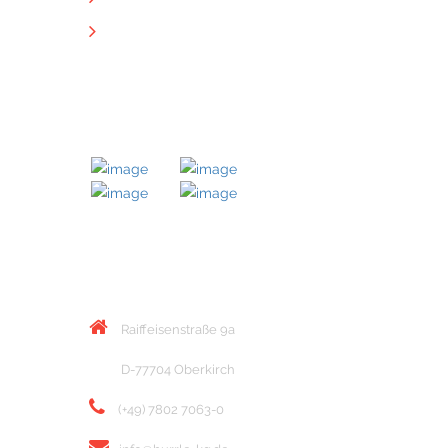
Downloads
MITGLIED BEI
KONTAKT
Raiffeisenstraße 9a
D-77704 Oberkirch
(+49) 7802 7063-0