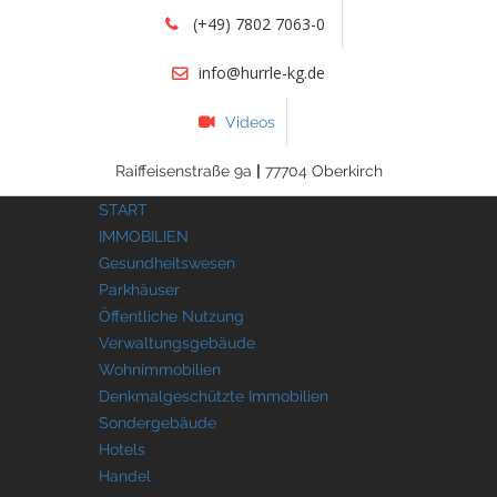
(+49) 7802 7063-0
info@hurrle-kg.de
Videos
Raiffeisenstraße 9a
|
77704 Oberkirch
START
IMMOBILIEN
Gesundheitswesen
Parkhäuser
Öffentliche Nutzung
Verwaltungsgebäude
Wohnimmobilien
Denkmalgeschützte Immobilien
Sondergebäude
Hotels
Handel