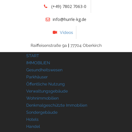
(+49) 7802 7063-0
info@hurrle-kg.de
Videos
Raiffeisenstraße 9a
|
77704 Oberkirch
START
IMMOBILIEN
Gesundheitswesen
Parkhäuser
Öffentliche Nutzung
Verwaltungsgebäude
Wohnimmobilien
Denkmalgeschützte Immobilien
Sondergebäude
Hotels
Handel