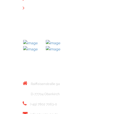
Downloads
MITGLIED BEI
KONTAKT
Raiffeisenstraße 9a
D-77704 Oberkirch
(+49) 7802 7063-0