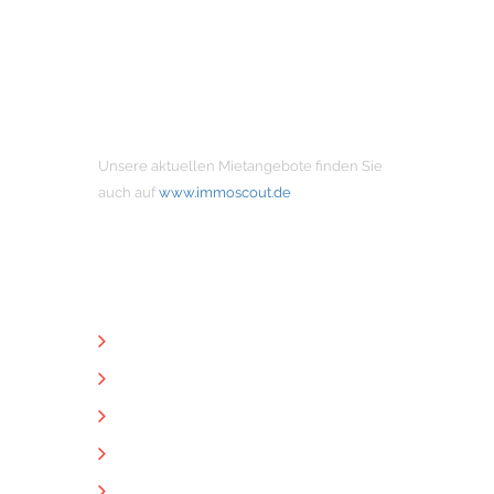
MIETANGEBOTE
Unsere aktuellen Mietangebote finden Sie
auch auf
www.immoscout.de
NÜTZLICHE LINKS
Unternehmen
Immobilien
Kontakt
Impressum
Datenschutz