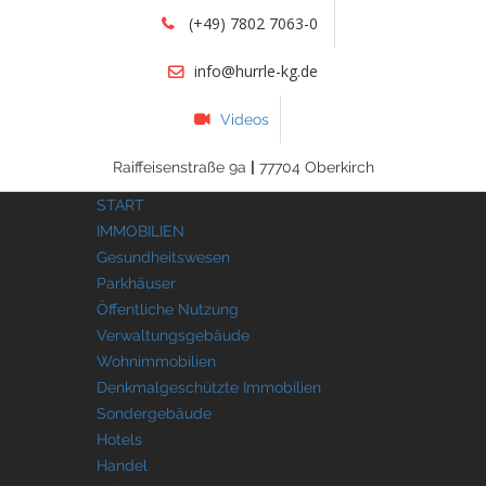
(+49) 7802 7063-0
info@hurrle-kg.de
Videos
Raiffeisenstraße 9a
|
77704 Oberkirch
START
IMMOBILIEN
Gesundheitswesen
Parkhäuser
Öffentliche Nutzung
Verwaltungsgebäude
Wohnimmobilien
Denkmalgeschützte Immobilien
Sondergebäude
Hotels
Handel