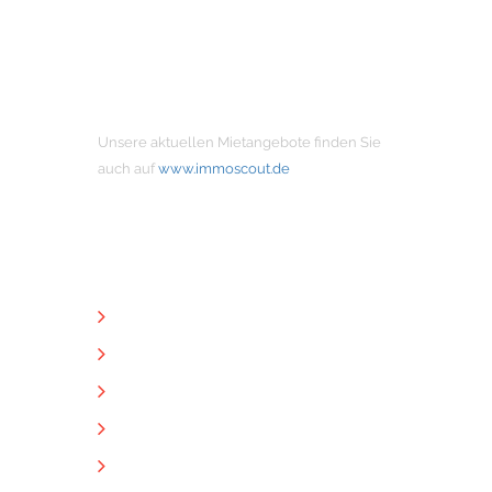
MIETANGEBOTE
Unsere aktuellen Mietangebote finden Sie
auch auf
www.immoscout.de
NÜTZLICHE LINKS
Unternehmen
Immobilien
Kontakt
Impressum
Datenschutz