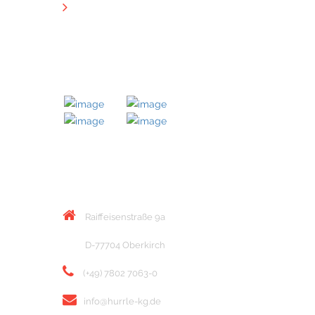
Downloads
MITGLIED BEI
KONTAKT
Raiffeisenstraße 9a
D-77704 Oberkirch
(+49) 7802 7063-0
info@hurrle-kg.de