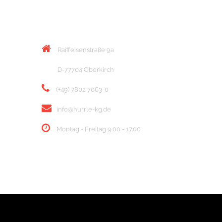
KONTAKT
Raiffeisenstraße 9a
D-77704 Oberkirch
(+49) 7802 7063-0
info@hurrle-kg.de
Montag - Freitag 9.00 - 17.00