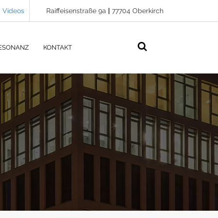
Videos
Raiffeisenstraße 9a
|
77704 Oberkirch
ESONANZ
KONTAKT