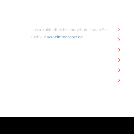
MIETANGEBOTE
NÜTZ
Unsere aktuellen Mietangebote finden Sie
Unt
auch auf
www.immoscout.de
Imm
Kon
Imp
Dat
Dow