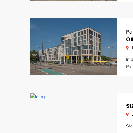
Pa
Of
In 
Par
St
Stä