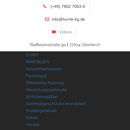
(+49) 7802 7063-0
info@hurrle-kg.de
Videos
Raiffeisenstraße 9a
|
77704 Oberkirch
START
IMMOBILIEN
Gesundheitswesen
Parkhäuser
Öffentliche Nutzung
Verwaltungsgebäude
Wohnimmobilien
Denkmalgeschützte Immobilien
Sondergebäude
Hotels
Handel