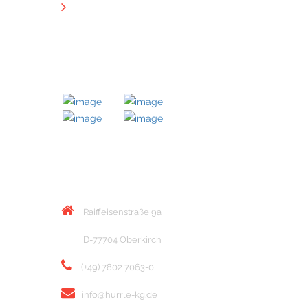
Downloads
MITGLIED BEI
KONTAKT
Raiffeisenstraße 9a
D-77704 Oberkirch
(+49) 7802 7063-0
info@hurrle-kg.de