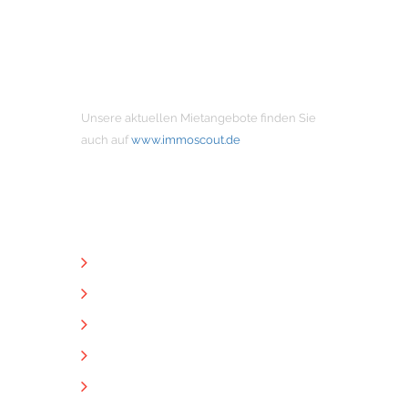
MIETANGEBOTE
Unsere aktuellen Mietangebote finden Sie
auch auf
www.immoscout.de
NÜTZLICHE LINKS
Unternehmen
Immobilien
Kontakt
Impressum
Datenschutz