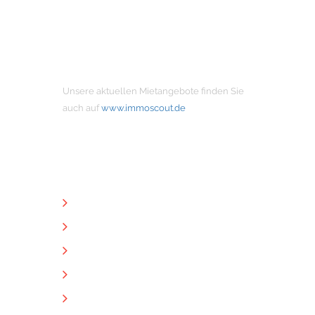
MIETANGEBOTE
Unsere aktuellen Mietangebote finden Sie
auch auf
www.immoscout.de
NÜTZLICHE LINKS
Unternehmen
Immobilien
Kontakt
Impressum
Datenschutz