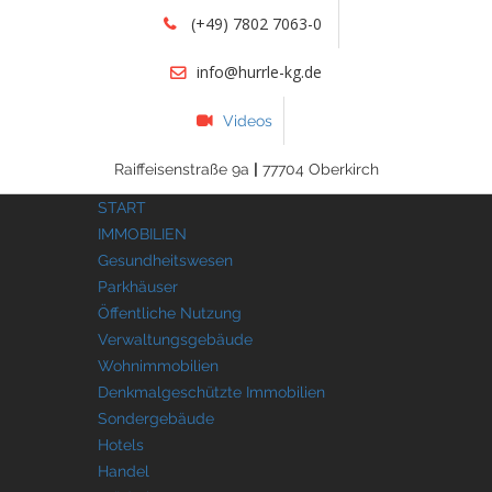
(+49) 7802 7063-0
info@hurrle-kg.de
Videos
Raiffeisenstraße 9a
|
77704 Oberkirch
START
IMMOBILIEN
Gesundheitswesen
Parkhäuser
Öffentliche Nutzung
Verwaltungsgebäude
Wohnimmobilien
Denkmalgeschützte Immobilien
Sondergebäude
Hotels
Handel