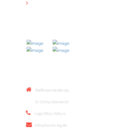
Downloads
MITGLIED BEI
KONTAKT
Raiffeisenstraße 9a
D-77704 Oberkirch
(+49) 7802 7063-0
info@hurrle-kg.de