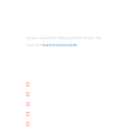
MIETANGEBOTE
Unsere aktuellen Mietangebote finden Sie
auch auf
www.immoscout.de
NÜTZLICHE LINKS
Unternehmen
Immobilien
Kontakt
Impressum
Datenschutz