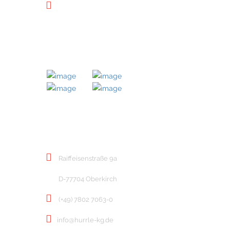
Downloads
MITGLIED BEI
KONTAKT
Raiffeisenstraße 9a
D-77704 Oberkirch
(+49) 7802 7063-0
info@hurrle-kg.de