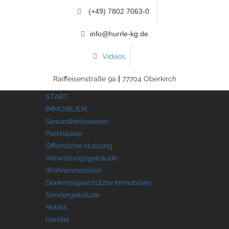
(+49) 7802 7063-0
info@hurrle-kg.de
Videos
Raiffeisenstraße 9a
|
77704 Oberkirch
START
IMMOBILIEN
Gesundheitswesen
Parkhäuser
Öffentliche Nutzung
Verwaltungsgebäude
Wohnimmobilien
Denkmalgeschützte Immobilien
Sondergebäude
Hotels
Handel