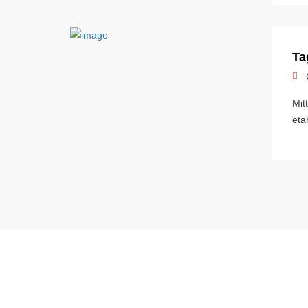
Ta
Mit
etab
MIETANGEBOTE
NÜTZ