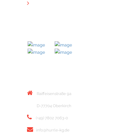
Downloads
MITGLIED BEI
KONTAKT
Raiffeisenstraße 9a
D-77704 Oberkirch
(+49) 7802 7063-0
info@hurrle-kg.de