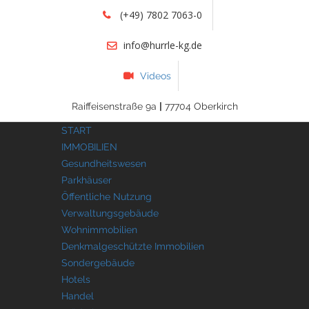
(+49) 7802 7063-0
info@hurrle-kg.de
Videos
Raiffeisenstraße 9a
|
77704 Oberkirch
START
IMMOBILIEN
Gesundheitswesen
Parkhäuser
Öffentliche Nutzung
Verwaltungsgebäude
Wohnimmobilien
Denkmalgeschützte Immobilien
Sondergebäude
Hotels
Handel