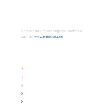
MIETANGEBOTE
Unsere aktuellen Mietangebote finden Sie
auch auf
www.immoscout.de
NÜTZLICHE LINKS
Unternehmen
Immobilien
Kontakt
Impressum
Datenschutz