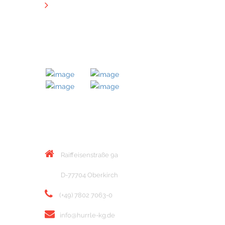
Downloads
MITGLIED BEI
KONTAKT
Raiffeisenstraße 9a
D-77704 Oberkirch
(+49) 7802 7063-0
info@hurrle-kg.de