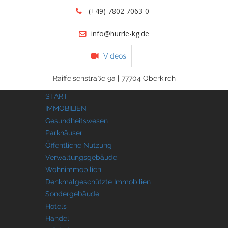
(+49) 7802 7063-0
info@hurrle-kg.de
Videos
Raiffeisenstraße 9a
|
77704 Oberkirch
START
IMMOBILIEN
Gesundheitswesen
Parkhäuser
Öffentliche Nutzung
Verwaltungsgebäude
Wohnimmobilien
Denkmalgeschützte Immobilien
Sondergebäude
Hotels
Handel