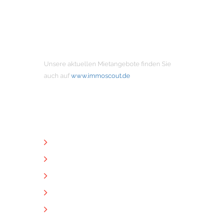
MIETANGEBOTE
Unsere aktuellen Mietangebote finden Sie
auch auf
www.immoscout.de
NÜTZLICHE LINKS
Unternehmen
Immobilien
Kontakt
Impressum
Datenschutz