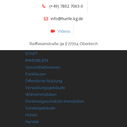
(+49) 7802 7063-0
info@hurrle-kg.de
Videos
Raiffeisenstraße 9a
|
77704 Oberkirch
START
IMMOBILIEN
Gesundheitswesen
Parkhäuser
Öffentliche Nutzung
Verwaltungsgebäude
Wohnimmobilien
Denkmalgeschützte Immobilien
Sondergebäude
Hotels
Handel