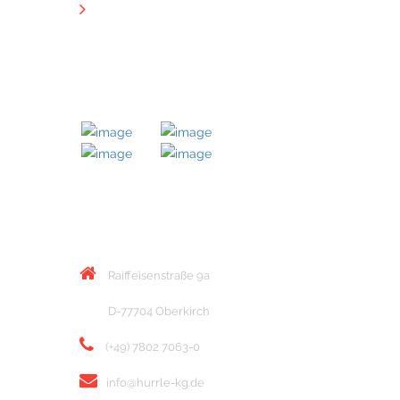
Downloads
MITGLIED BEI
KONTAKT
Raiffeisenstraße 9a
D-77704 Oberkirch
(+49) 7802 7063-0
info@hurrle-kg.de