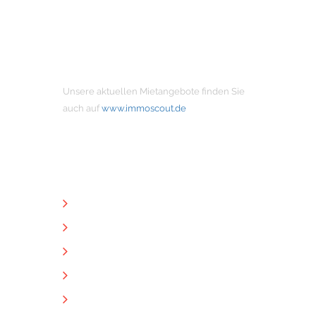
MIETANGEBOTE
Unsere aktuellen Mietangebote finden Sie
auch auf
www.immoscout.de
NÜTZLICHE LINKS
Unternehmen
Immobilien
Kontakt
Impressum
Datenschutz