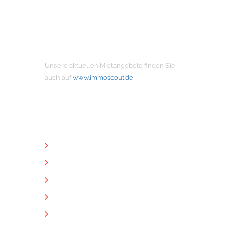
MIETANGEBOTE
Unsere aktuellen Mietangebote finden Sie
auch auf
www.immoscout.de
NÜTZLICHE LINKS
Unternehmen
Immobilien
Kontakt
Impressum
Datenschutz