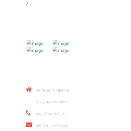
Downloads
MITGLIED BEI
KONTAKT
Raiffeisenstraße 9a
D-77704 Oberkirch
(+49) 7802 7063-0
info@hurrle-kg.de