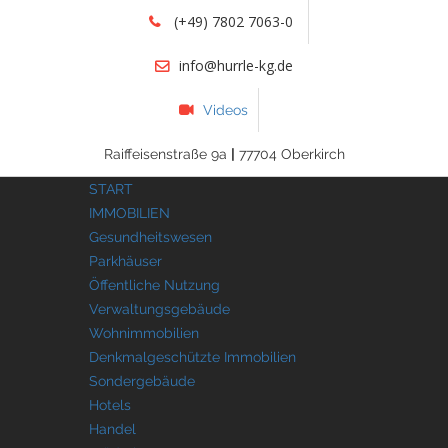
(+49) 7802 7063-0
info@hurrle-kg.de
Videos
Raiffeisenstraße 9a
|
77704 Oberkirch
START
IMMOBILIEN
Gesundheitswesen
Parkhäuser
Öffentliche Nutzung
Verwaltungsgebäude
Wohnimmobilien
Denkmalgeschützte Immobilien
Sondergebäude
Hotels
Handel