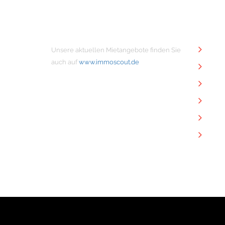
MIETANGEBOTE
NÜTZ
Unsere aktuellen Mietangebote finden Sie
Unt
auch auf
www.immoscout.de
Imm
Kon
Imp
Dat
Dow