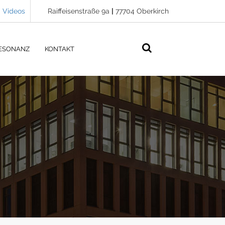
Videos
Raiffeisenstraße 9a
|
77704 Oberkirch
ESONANZ
KONTAKT