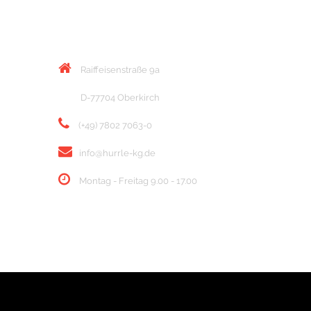
KONTAKT
Raiffeisenstraße 9a
D-77704 Oberkirch
(+49) 7802 7063-0
info@hurrle-kg.de
Montag - Freitag 9.00 - 17.00