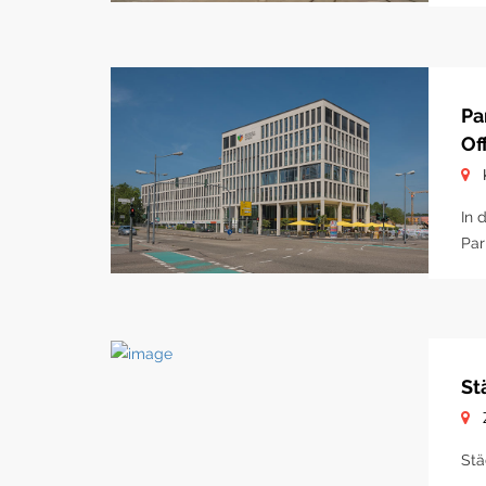
Pa
Of
In 
Par
St
Stä