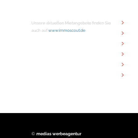
MIETANGEBOTE
NÜTZ
Unsere aktuellen Mietangebote finden Sie
Unt
auch auf
www.immoscout.de
Imm
Kon
Imp
Dat
Dow
©
medias werbeagentur