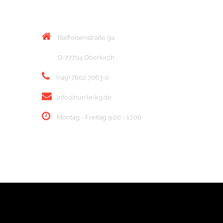
KONTAKT
Raiffeisenstraße 9a
D-77704 Oberkirch
(+49) 7802 7063-0
info@hurrle-kg.de
Montag - Freitag 9.00 - 17.00