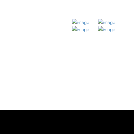
LICHE LINKS
MITGLIED BEI
ernehmen
obilien
takt
ressum
enschutz
nloads