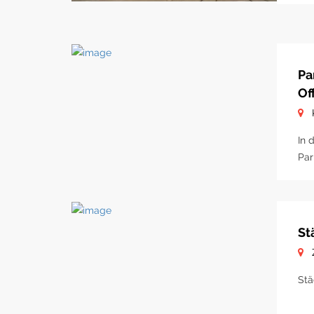
Pa
Of
In 
Par
St
Stä