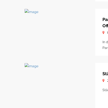
Pa
Of
In 
Par
St
Stä