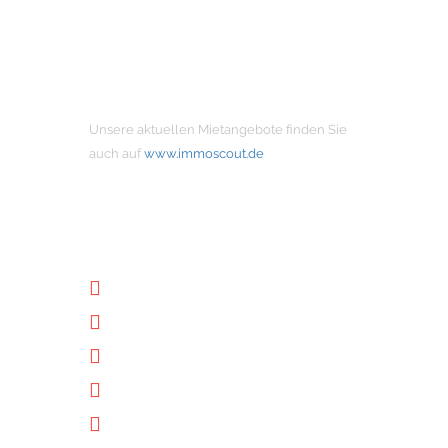
MIETANGEBOTE
Unsere aktuellen Mietangebote finden Sie
auch auf
www.immoscout.de
NÜTZLICHE LINKS
Unternehmen
Immobilien
Kontakt
Impressum
Datenschutz