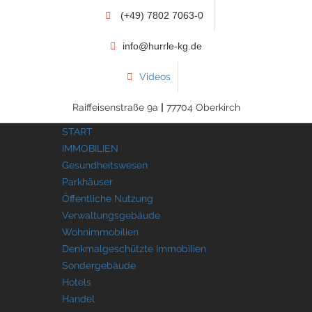
(+49) 7802 7063-0
info@hurrle-kg.de
Videos
Raiffeisenstraße 9a
|
77704 Oberkirch
START
IMMOBILIEN
Gesundheitswesen
Parkhäuser
Öffentliche Nutzung
Verwaltungsgebäude
Wohnimmobilien
Denkmalgeschützte Immobilien
Sondergebäude
Hotels
Handel