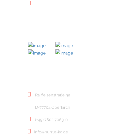
Downloads
MITGLIED BEI
KONTAKT
Raiffeisenstraße 9a
D-77704 Oberkirch
(+49) 7802 7063-0
info@hurrle-kg.de