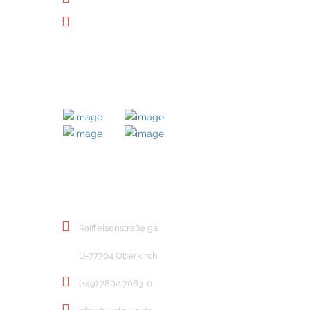
Downloads
MITGLIED BEI
KONTAKT
Raiffeisenstraße 9a
D-77704 Oberkirch
(+49) 7802 7063-0