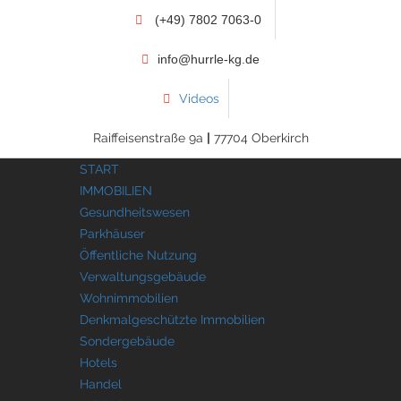
(+49) 7802 7063-0
info@hurrle-kg.de
Videos
Raiffeisenstraße 9a
|
77704 Oberkirch
START
IMMOBILIEN
Gesundheitswesen
Parkhäuser
Öffentliche Nutzung
Verwaltungsgebäude
Wohnimmobilien
Denkmalgeschützte Immobilien
Sondergebäude
Hotels
Handel