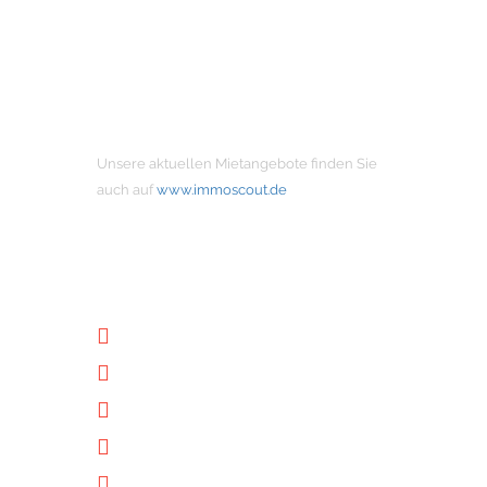
MIETANGEBOTE
Unsere aktuellen Mietangebote finden Sie
auch auf
www.immoscout.de
NÜTZLICHE LINKS
Unternehmen
Immobilien
Kontakt
Impressum
Datenschutz