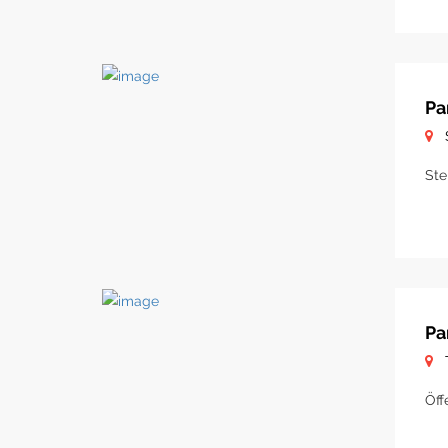
Pa
Ste
Pa
Öff