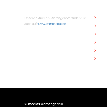
MIETANGEBOTE
NÜTZ
Unsere aktuellen Mietangebote finden Sie
Unt
auch auf
www.immoscout.de
Imm
Kon
Imp
Dat
Dow
©
medias werbeagentur