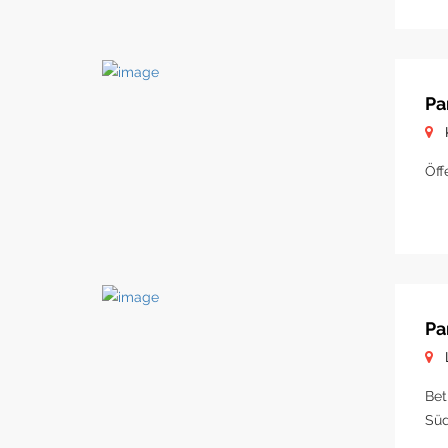
Pa
Öff
Pa
Bet
Süd