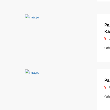
Pa
Ka
Öff
Pa
Öff