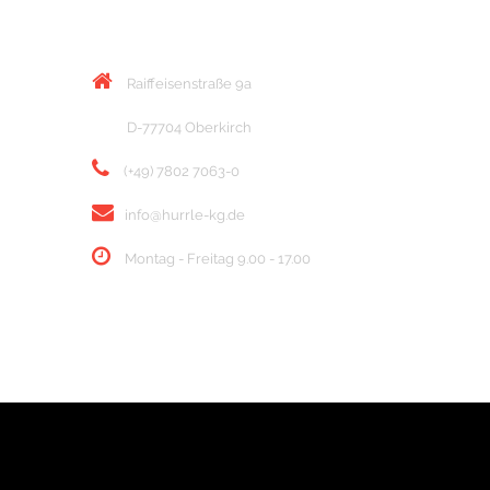
KONTAKT
Raiffeisenstraße 9a
D-77704 Oberkirch
(+49) 7802 7063-0
info@hurrle-kg.de
Montag - Freitag 9.00 - 17.00