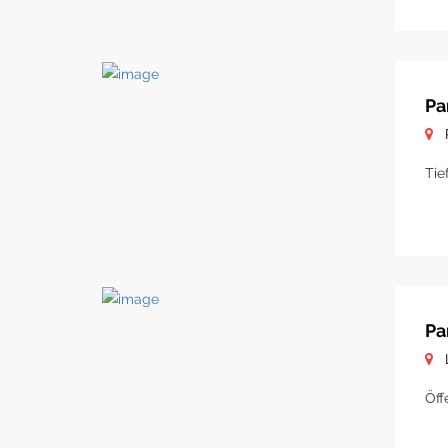
Pa
Tie
Pa
Öff