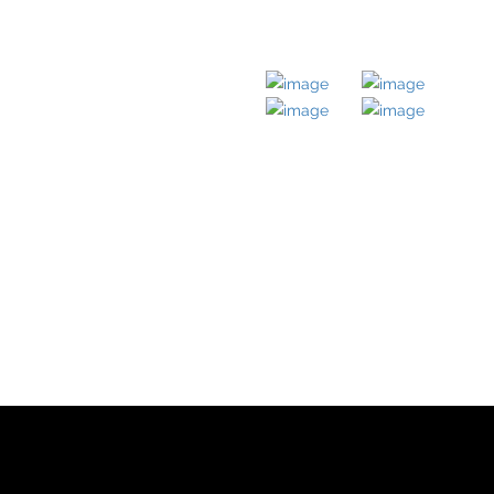
LICHE LINKS
MITGLIED BEI
ernehmen
obilien
takt
ressum
enschutz
nloads