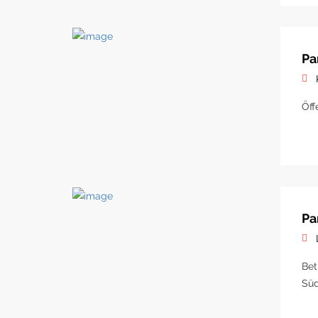
Pa
Öff
Pa
Bet
Süd