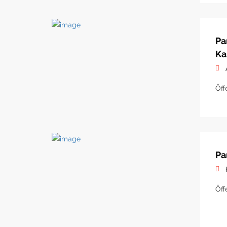
Pa
Ka
Öff
Pa
Öff