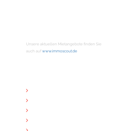
MIETANGEBOTE
Unsere aktuellen Mietangebote finden Sie
auch auf
www.immoscout.de
NÜTZLICHE LINKS
Unternehmen
Immobilien
Kontakt
Impressum
Datenschutz