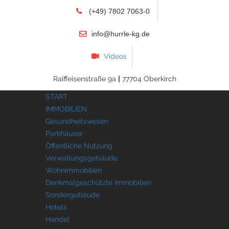
(+49) 7802 7063-0
info@hurrle-kg.de
Videos
Raiffeisenstraße 9a
|
77704 Oberkirch
START
IMMOBILIEN
Gesundheitswesen
Parkhäuser
Öffentliche Nutzung
Verwaltungsgebäude
Wohnimmobilien
Denkmalgeschützte Immobilien
Sondergebäude
Hotels
Handel