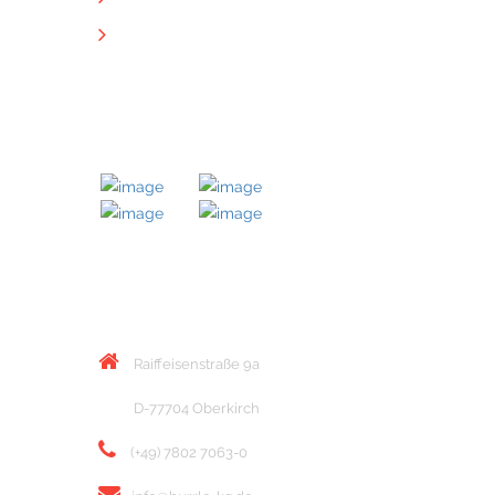
Downloads
MITGLIED BEI
KONTAKT
Raiffeisenstraße 9a
D-77704 Oberkirch
(+49) 7802 7063-0