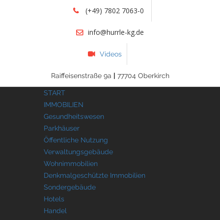
(+49) 7802 7063-0
info@hurrle-kg.de
Videos
Raiffeisenstraße 9a
|
77704 Oberkirch
START
IMMOBILIEN
Gesundheitswesen
Parkhäuser
Öffentliche Nutzung
Verwaltungsgebäude
Wohnimmobilien
Denkmalgeschützte Immobilien
Sondergebäude
Hotels
Handel