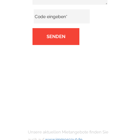
SENDEN
MIETANGEBOTE
Unsere aktuellen Mietangebote finden Sie
auch auf
www.immoscout.de