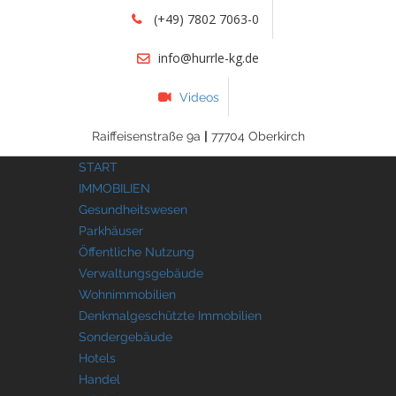
(+49) 7802 7063-0
info@hurrle-kg.de
Videos
Raiffeisenstraße 9a
|
77704 Oberkirch
START
IMMOBILIEN
Gesundheitswesen
Parkhäuser
Öffentliche Nutzung
Verwaltungsgebäude
Wohnimmobilien
Denkmalgeschützte Immobilien
Sondergebäude
Hotels
Handel