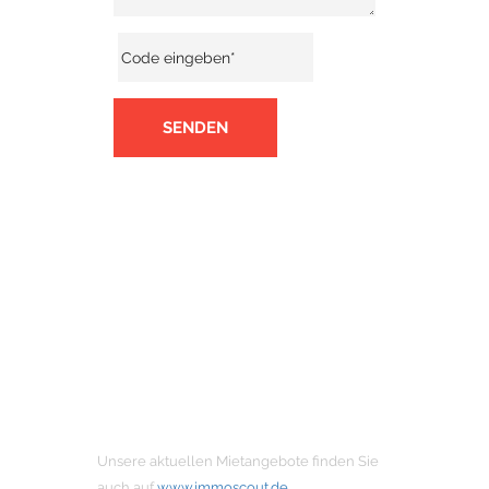
SENDEN
MIETANGEBOTE
Unsere aktuellen Mietangebote finden Sie
auch auf
www.immoscout.de