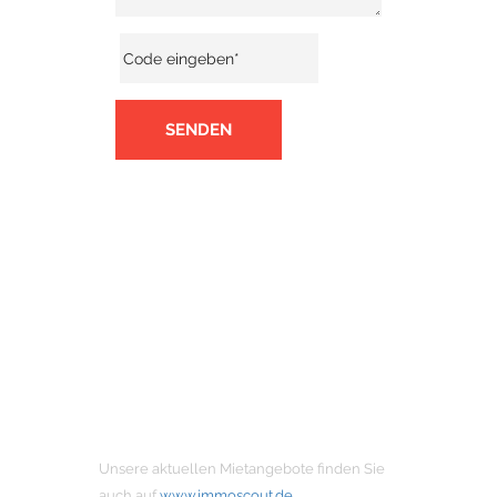
SENDEN
MIETANGEBOTE
Unsere aktuellen Mietangebote finden Sie
auch auf
www.immoscout.de