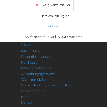
(+49) 7802 7063-0
info@hurrle-kg.de
Videos
Raiffeisenstraße 9a
|
77704 Oberkirch
START
IMMOBILIEN
Gesundheitswesen
Parkhäuser
Öffentliche Nutzung
Verwaltungsgebäude
Wohnimmobilien
Denkmalgeschützte Immobilien
Sondergebäude
Hotels
Handel