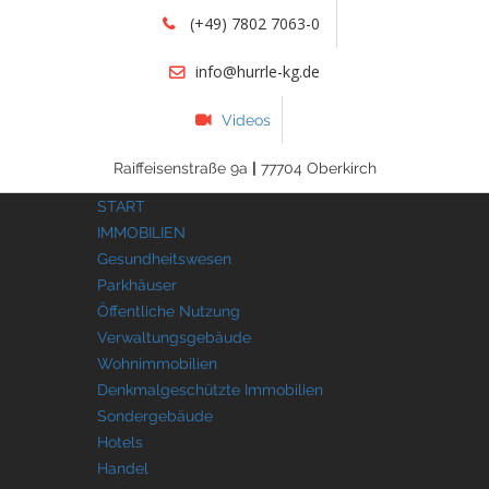
(+49) 7802 7063-0
info@hurrle-kg.de
Videos
Raiffeisenstraße 9a
|
77704 Oberkirch
START
IMMOBILIEN
Gesundheitswesen
Parkhäuser
Öffentliche Nutzung
Verwaltungsgebäude
Wohnimmobilien
Denkmalgeschützte Immobilien
Sondergebäude
Hotels
Handel