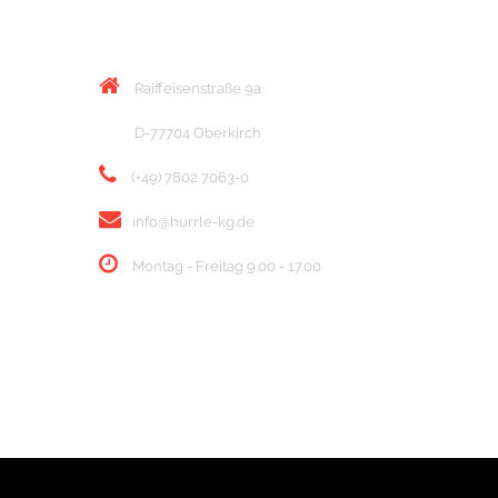
KONTAKT
Raiffeisenstraße 9a
D-77704 Oberkirch
(+49) 7802 7063-0
info@hurrle-kg.de
Montag - Freitag 9.00 - 17.00