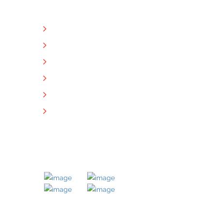
NÜTZLICHE LINKS
Unternehmen
Immobilien
Kontakt
Impressum
Datenschutz
Downloads
MITGLIED BEI