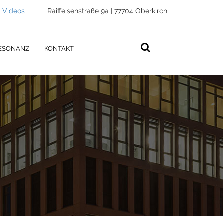
Videos
Raiffeisenstraße 9a
|
77704 Oberkirch
ESONANZ
KONTAKT