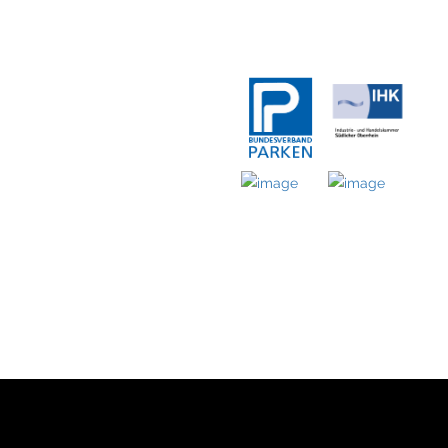
LICHE LINKS
MITGLIED BEI
ernehmen
obilien
takt
ressum
enschutz
nloads