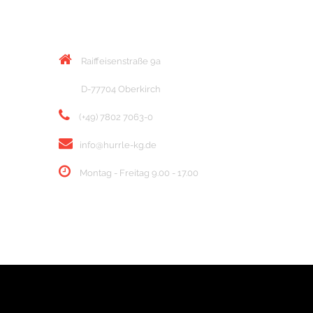
KONTAKT
Raiffeisenstraße 9a
D-77704 Oberkirch
(+49) 7802 7063-0
info@hurrle-kg.de
Montag - Freitag 9.00 - 17.00