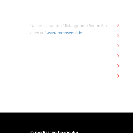
MIETANGEBOTE
NÜTZ
Unsere aktuellen Mietangebote finden Sie
Unt
auch auf
www.immoscout.de
Imm
Kon
Imp
Dat
Dow
©
medias werbeagentur