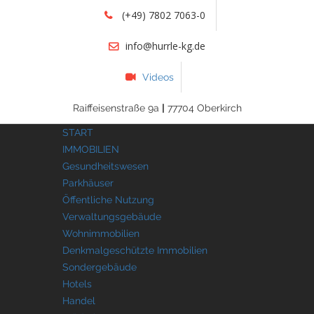
(+49) 7802 7063-0
info@hurrle-kg.de
Videos
Raiffeisenstraße 9a
|
77704 Oberkirch
START
IMMOBILIEN
Gesundheitswesen
Parkhäuser
Öffentliche Nutzung
Verwaltungsgebäude
Wohnimmobilien
Denkmalgeschützte Immobilien
Sondergebäude
Hotels
Handel