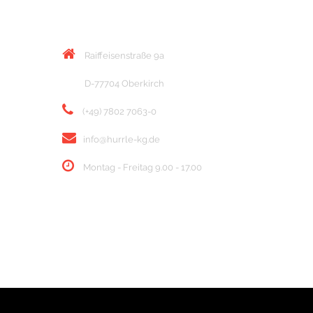
KONTAKT
Raiffeisenstraße 9a
D-77704 Oberkirch
(+49) 7802 7063-0
info@hurrle-kg.de
Montag - Freitag 9.00 - 17.00