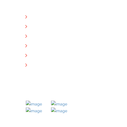
NÜTZLICHE LINKS
Unternehmen
Immobilien
Kontakt
Impressum
Datenschutz
Downloads
MITGLIED BEI