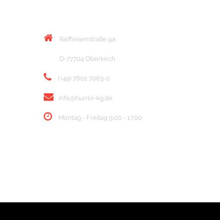
KONTAKT
Raiffeisenstraße 9a
D-77704 Oberkirch
(+49) 7802 7063-0
info@hurrle-kg.de
Montag - Freitag 9.00 - 17.00