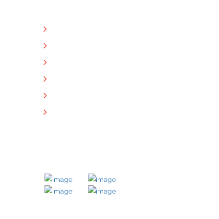
NÜTZLICHE LINKS
Unternehmen
Immobilien
Kontakt
Impressum
Datenschutz
Downloads
MITGLIED BEI