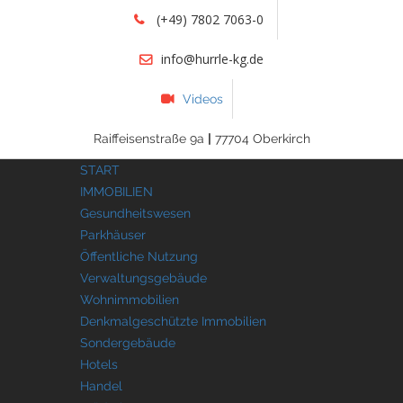
(+49) 7802 7063-0
info@hurrle-kg.de
Videos
Raiffeisenstraße 9a
|
77704 Oberkirch
START
IMMOBILIEN
Gesundheitswesen
Parkhäuser
Öffentliche Nutzung
Verwaltungsgebäude
Wohnimmobilien
Denkmalgeschützte Immobilien
Sondergebäude
Hotels
Handel