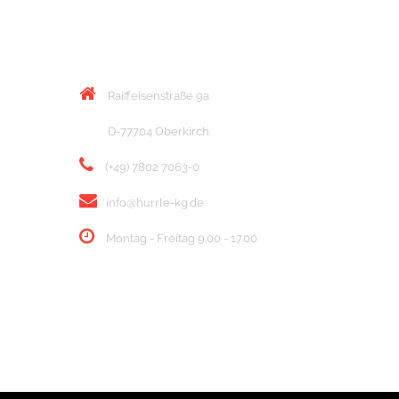
KONTAKT
Raiffeisenstraße 9a
D-77704 Oberkirch
(+49) 7802 7063-0
info@hurrle-kg.de
Montag - Freitag 9.00 - 17.00