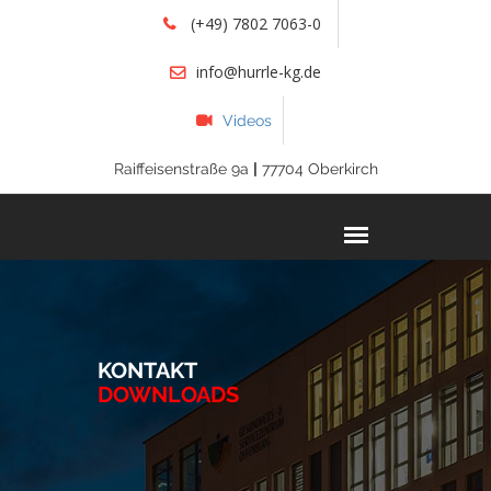
(+49) 7802 7063-0
info@hurrle-kg.de
Videos
Raiffeisenstraße 9a
|
77704 Oberkirch
KONTAKT
DOWNLOADS