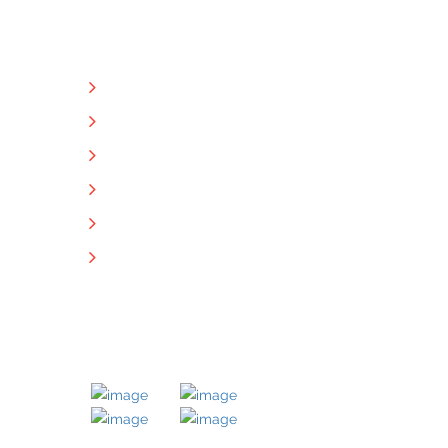
NÜTZLICHE LINKS
Unternehmen
Immobilien
Kontakt
Impressum
Datenschutz
Downloads
MITGLIED BEI