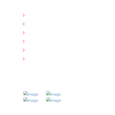
NÜTZLICHE LINKS
Unternehmen
Immobilien
Kontakt
Impressum
Datenschutz
Downloads
MITGLIED BEI