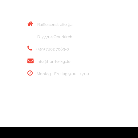
KONTAKT
Raiffeisenstraße 9a
D-77704 Oberkirch
(+49) 7802 7063-0
info@hurrle-kg.de
Montag - Freitag 9.00 - 17.00