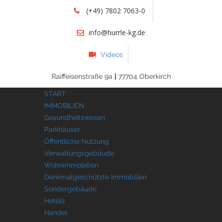
(+49) 7802 7063-0
info@hurrle-kg.de
Videos
Raiffeisenstraße 9a
|
77704 Oberkirch
START
IMMOBILIEN
Gesundheitswesen
Parkhäuser
Öffentliche Nutzung
Verwaltungsgebäude
Wohnimmobilien
Denkmalgeschützte Immobilien
Sondergebäude
Hotels
Handel