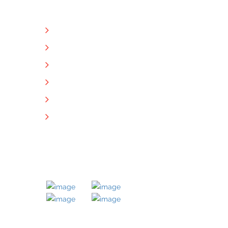
NÜTZLICHE LINKS
Unternehmen
Immobilien
Kontakt
Impressum
Datenschutz
Downloads
MITGLIED BEI