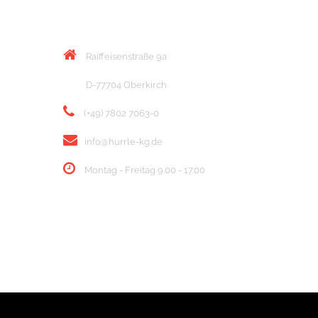
KONTAKT
Raiffeisenstraße 9a
D-77704 Oberkirch
(+49) 7802 7063-0
info@hurrle-kg.de
Montag - Freitag 9.00 - 17.00