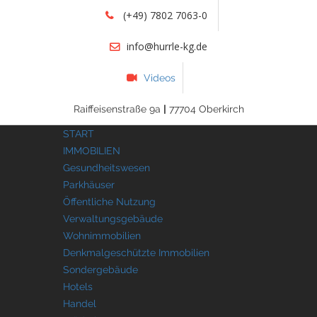
(+49) 7802 7063-0
info@hurrle-kg.de
Videos
Raiffeisenstraße 9a
|
77704 Oberkirch
START
IMMOBILIEN
Gesundheitswesen
Parkhäuser
Öffentliche Nutzung
Verwaltungsgebäude
Wohnimmobilien
Denkmalgeschützte Immobilien
Sondergebäude
Hotels
Handel