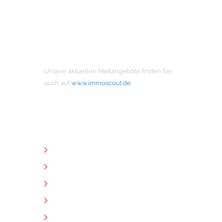
MIETANGEBOTE
Unsere aktuellen Mietangebote finden Sie
auch auf
www.immoscout.de
NÜTZLICHE LINKS
Unternehmen
Immobilien
Kontakt
Impressum
Datenschutz