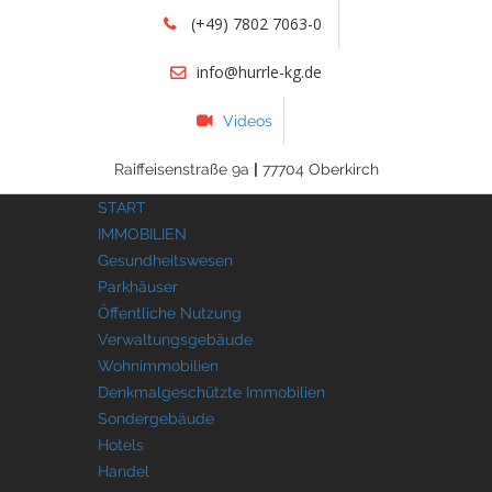
(+49) 7802 7063-0
info@hurrle-kg.de
Videos
Raiffeisenstraße 9a
|
77704 Oberkirch
START
IMMOBILIEN
Gesundheitswesen
Parkhäuser
Öffentliche Nutzung
Verwaltungsgebäude
Wohnimmobilien
Denkmalgeschützte Immobilien
Sondergebäude
Hotels
Handel