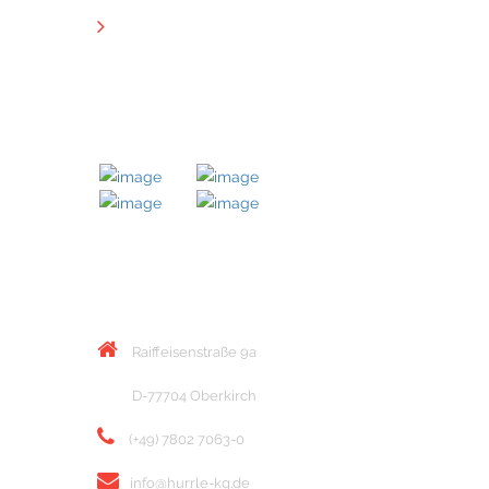
Downloads
MITGLIED BEI
KONTAKT
Raiffeisenstraße 9a
D-77704 Oberkirch
(+49) 7802 7063-0
info@hurrle-kg.de