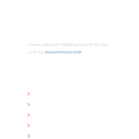
MIETANGEBOTE
Unsere aktuellen Mietangebote finden Sie
auch auf
www.immoscout.de
NÜTZLICHE LINKS
Unternehmen
Immobilien
Kontakt
Impressum
Datenschutz