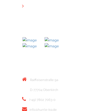
Downloads
MITGLIED BEI
KONTAKT
Raiffeisenstraße 9a
D-77704 Oberkirch
(+49) 7802 7063-0
info@hurrle-kg.de