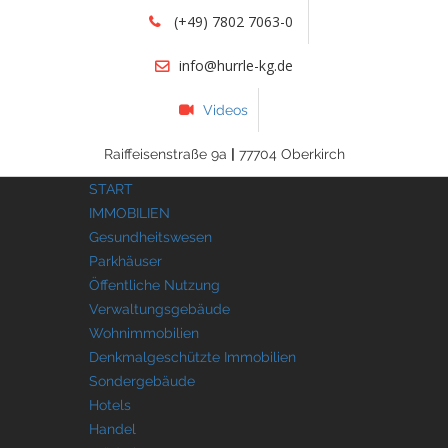
(+49) 7802 7063-0
info@hurrle-kg.de
Videos
Raiffeisenstraße 9a
|
77704 Oberkirch
START
IMMOBILIEN
Gesundheitswesen
Parkhäuser
Öffentliche Nutzung
Verwaltungsgebäude
Wohnimmobilien
Denkmalgeschützte Immobilien
Sondergebäude
Hotels
Handel