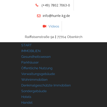
(+49) 7802 7063-0
info@hurrle-kg.de
Videos
Raiffeisenstraße 9a
|
77704 Oberkirch
START
IMMOBILIEN
Gesundheitswesen
Parkhäuser
Öffentliche Nutzung
Verwaltungsgebäude
Wohnimmobilien
Denkmalgeschützte Immobilien
Sondergebäude
Hotels
Handel