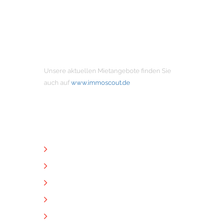
MIETANGEBOTE
Unsere aktuellen Mietangebote finden Sie
auch auf
www.immoscout.de
NÜTZLICHE LINKS
Unternehmen
Immobilien
Kontakt
Impressum
Datenschutz