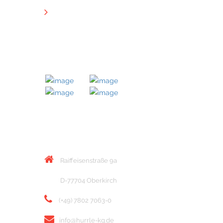
Downloads
MITGLIED BEI
KONTAKT
Raiffeisenstraße 9a
D-77704 Oberkirch
(+49) 7802 7063-0
info@hurrle-kg.de