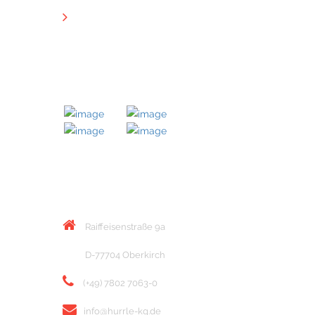
Downloads
MITGLIED BEI
KONTAKT
Raiffeisenstraße 9a
D-77704 Oberkirch
(+49) 7802 7063-0
info@hurrle-kg.de