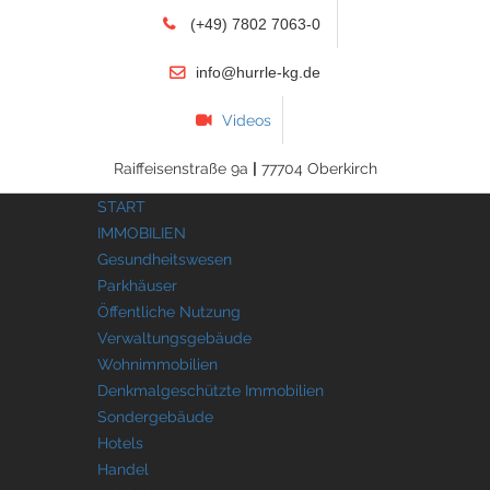
(+49) 7802 7063-0
info@hurrle-kg.de
Videos
Raiffeisenstraße 9a
|
77704 Oberkirch
START
IMMOBILIEN
Gesundheitswesen
Parkhäuser
Öffentliche Nutzung
Verwaltungsgebäude
Wohnimmobilien
Denkmalgeschützte Immobilien
Sondergebäude
Hotels
Handel