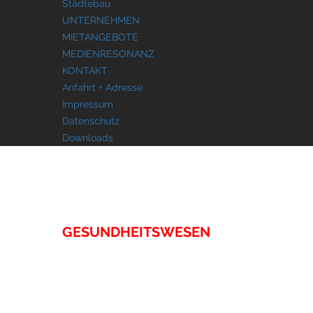
Städtebau
UNTERNEHMEN
MIETANGEBOTE
MEDIENRESONANZ
KONTAKT
Anfahrt + Adresse
Impressum
Datenschutz
Downloads
IMMOBILIEN
GESUNDHEITSWESEN