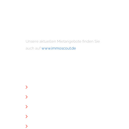
MIETANGEBOTE
Unsere aktuellen Mietangebote finden Sie
auch auf
www.immoscout.de
NÜTZLICHE LINKS
Unternehmen
Immobilien
Kontakt
Impressum
Datenschutz