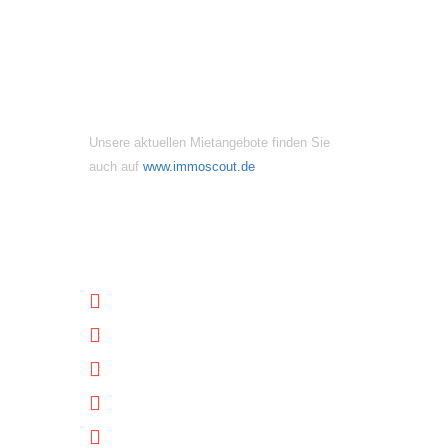
MIETANGEBOTE
Unsere aktuellen Mietangebote finden Sie
auch auf
www.immoscout.de
NÜTZLICHE LINKS
Unternehmen
Immobilien
Kontakt
Impressum
Datenschutz