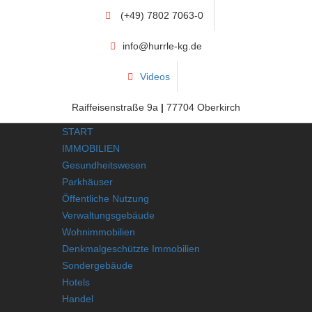
(+49) 7802 7063-0
info@hurrle-kg.de
Videos
Raiffeisenstraße 9a
|
77704 Oberkirch
START
IMMOBILIEN
Gesundheitswesen
Parkhäuser
Öffentliche Nutzung
Verwaltungsgebäude
Wohnimmobilien
Denkmalgeschützte Immobilien
Sondergebäude
Hotels
Handel