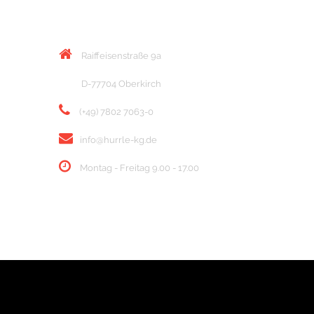
KONTAKT
Raiffeisenstraße 9a
D-77704 Oberkirch
(+49) 7802 7063-0
info@hurrle-kg.de
Montag - Freitag 9.00 - 17.00