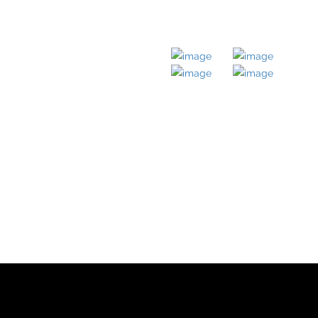
LICHE LINKS
MITGLIED BEI
ernehmen
obilien
takt
ressum
enschutz
nloads