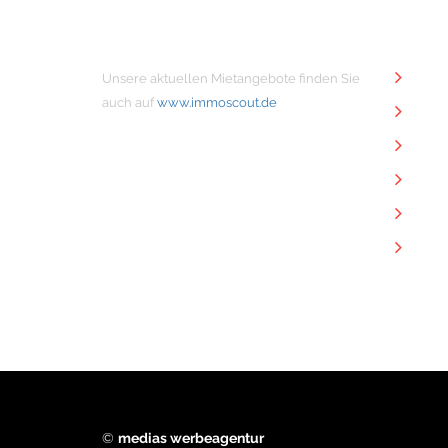
MIETANGEBOTE
NÜTZ
Unsere aktuellen Mietangebote finden Sie
Unt
auch auf
www.immoscout.de
Imm
Kon
Imp
Dat
Dow
©
medias werbeagentur