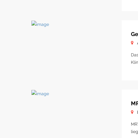
Ge
Das
Kli
MR
MRT
lie