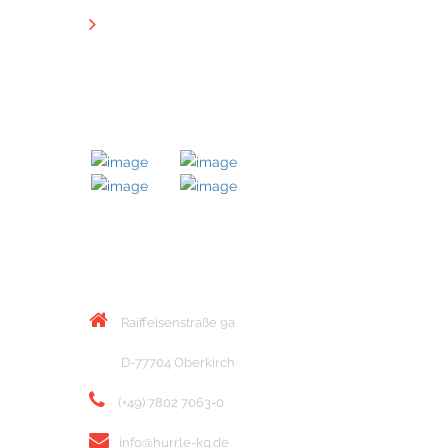
Downloads
MITGLIED BEI
KONTAKT
Raiffeisenstraße 9a
D-77704 Oberkirch
(+49) 7802 7063-0
info@hurrle-kg.de