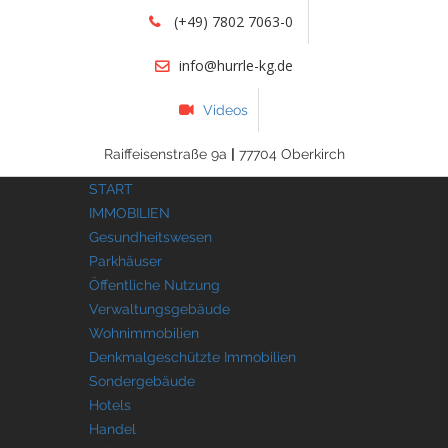
(+49) 7802 7063-0
info@hurrle-kg.de
Videos
Raiffeisenstraße 9a
|
77704 Oberkirch
START
IMMOBILIEN
Gesundheitswesen
Parkhäuser
Öffentliche Nutzung
Verwaltungsgebäude
Wohnimmobilien
Denkmalgeschützte Immobilien
Sondergebäude
Hotels
Handel