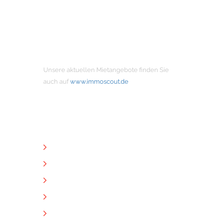
MIETANGEBOTE
Unsere aktuellen Mietangebote finden Sie
auch auf
www.immoscout.de
NÜTZLICHE LINKS
Unternehmen
Immobilien
Kontakt
Impressum
Datenschutz