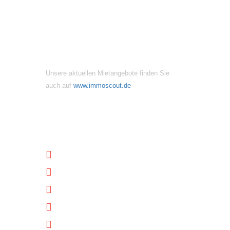
MIETANGEBOTE
Unsere aktuellen Mietangebote finden Sie
auch auf
www.immoscout.de
NÜTZLICHE LINKS
Unternehmen
Immobilien
Kontakt
Impressum
Datenschutz