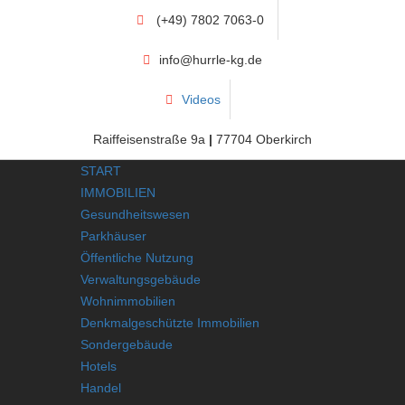
(+49) 7802 7063-0
info@hurrle-kg.de
Videos
Raiffeisenstraße 9a
|
77704 Oberkirch
START
IMMOBILIEN
Gesundheitswesen
Parkhäuser
Öffentliche Nutzung
Verwaltungsgebäude
Wohnimmobilien
Denkmalgeschützte Immobilien
Sondergebäude
Hotels
Handel