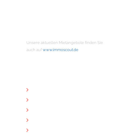
MIETANGEBOTE
Unsere aktuellen Mietangebote finden Sie
auch auf
www.immoscout.de
NÜTZLICHE LINKS
Unternehmen
Immobilien
Kontakt
Impressum
Datenschutz