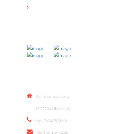
Downloads
MITGLIED BEI
KONTAKT
Raiffeisenstraße 9a
D-77704 Oberkirch
(+49) 7802 7063-0
info@hurrle-kg.de