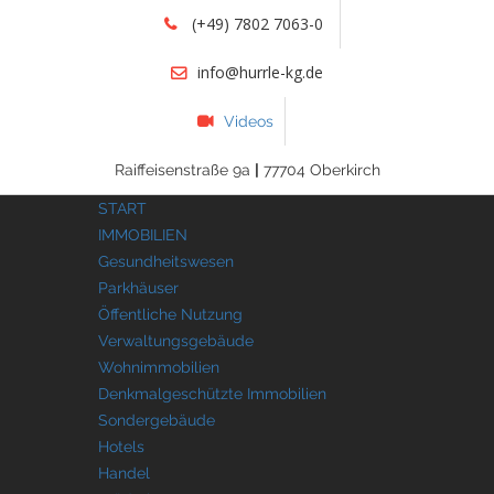
(+49) 7802 7063-0
info@hurrle-kg.de
Videos
Raiffeisenstraße 9a
|
77704 Oberkirch
START
IMMOBILIEN
Gesundheitswesen
Parkhäuser
Öffentliche Nutzung
Verwaltungsgebäude
Wohnimmobilien
Denkmalgeschützte Immobilien
Sondergebäude
Hotels
Handel