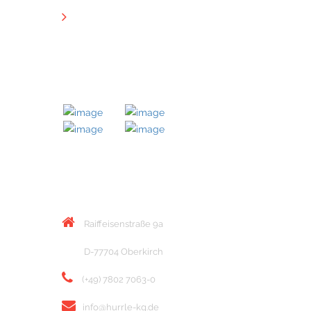
Downloads
MITGLIED BEI
KONTAKT
Raiffeisenstraße 9a
D-77704 Oberkirch
(+49) 7802 7063-0
info@hurrle-kg.de