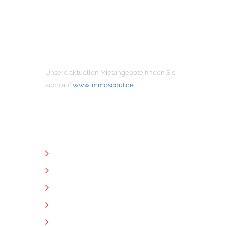
MIETANGEBOTE
Unsere aktuellen Mietangebote finden Sie
auch auf
www.immoscout.de
NÜTZLICHE LINKS
Unternehmen
Immobilien
Kontakt
Impressum
Datenschutz