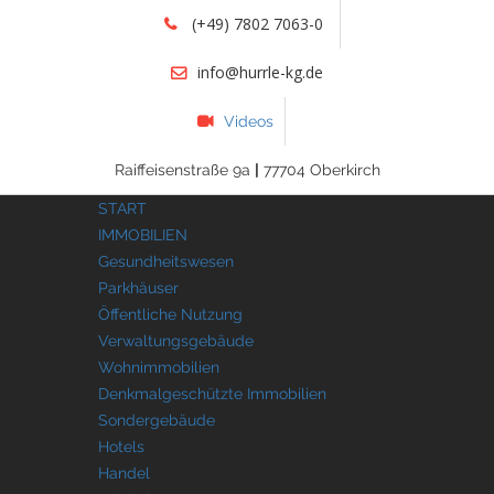
(+49) 7802 7063-0
info@hurrle-kg.de
Videos
Raiffeisenstraße 9a
|
77704 Oberkirch
START
IMMOBILIEN
Gesundheitswesen
Parkhäuser
Öffentliche Nutzung
Verwaltungsgebäude
Wohnimmobilien
Denkmalgeschützte Immobilien
Sondergebäude
Hotels
Handel