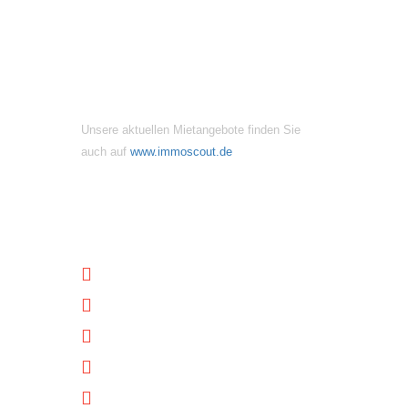
MIETANGEBOTE
Unsere aktuellen Mietangebote finden Sie
auch auf
www.immoscout.de
NÜTZLICHE LINKS
Unternehmen
Immobilien
Kontakt
Impressum
Datenschutz