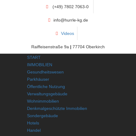
(+49) 7802 7063-0
info@hurrle-kg.de
Videos
Raiffeisenstraße 9a
|
77704 Oberkirch
START
IMMOBILIEN
Gesundheitswesen
Parkhäuser
Öffentliche Nutzung
Verwaltungsgebäude
Wohnimmobilien
Denkmalgeschützte Immobilien
Sondergebäude
Hotels
Handel